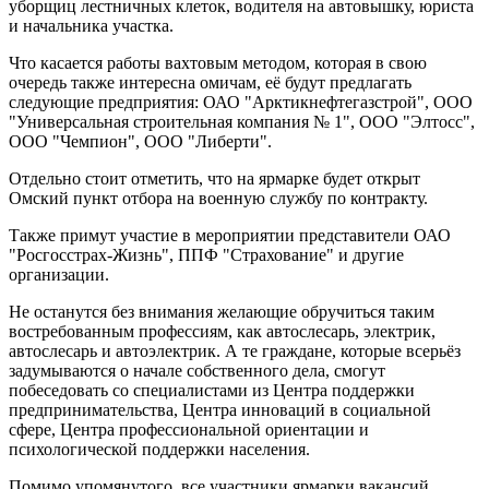
уборщиц лестничных клеток, водителя на автовышку, юриста
и начальника участка.
Что касается работы вахтовым методом, которая в свою
очередь также интересна омичам, её будут предлагать
следующие предприятия: ОАО "Арктикнефтегазстрой", ООО
"Универсальная строительная компания № 1", ООО "Элтосс",
ООО "Чемпион", ООО "Либерти".
Отдельно стоит отметить, что на ярмарке будет открыт
Омский пункт отбора на военную службу по контракту.
Также примут участие в мероприятии представители ОАО
"Росгосстрах-Жизнь", ППФ "Страхование" и другие
организации.
Не останутся без внимания желающие обручиться таким
востребованным профессиям, как автослесарь, электрик,
автослесарь и автоэлектрик. А те граждане, которые всерьёз
задумываются о начале собственного дела, смогут
побеседовать со специалистами из Центра поддержки
предпринимательства, Центра инноваций в социальной
сфере, Центра профессиональной ориентации и
психологической поддержки населения.
Помимо упомянутого, все участники ярмарки вакансий