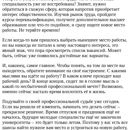
специальность уже не востребована? Значит, нужно
обратиться в схожую сферу, которая напротив приобретает
интерес общественности. Изучив рынок труда, пройдите
курсы переквалификации, получите дополнительное высшее
образование или что-то подобное, и сразу ищите новое место
работы. Не теряйте времени!
Если когда-то вам пришлось выбрать нынешнее место работы,
но вы никогда не питали к нему настоящего интереса, это
явный знак, что пора просмотреть список вакансий. Может
быть, сейчас уже появились достойные вас варианты.
И, наконец, самое главное. Чтобы понять, на том ли месте вы
находитесь, обратите внимание на своё настроение. С какими
мыслями вы идёте на работу? В каком ключе проходит ваш
рабочий день? В конце концов, сидит ли в голове мысль о
какой-то несбыточной профессиональной мечте? Возможно,
именно сейчас настало время воплотить её в жизнь.
Подумайте о своей профессиональной судьбе уже сегодня.
Если вы решили её изменить, начинать это делать сейчас –
прекрасное решение. Время отпусков и праздников ещё не
началось, будущие молодые специалисты ещё не закончили
университеты – это будет только летом. Поэтому у вас есть все
шансы найти нужное вам место и устроиться на новую работу,