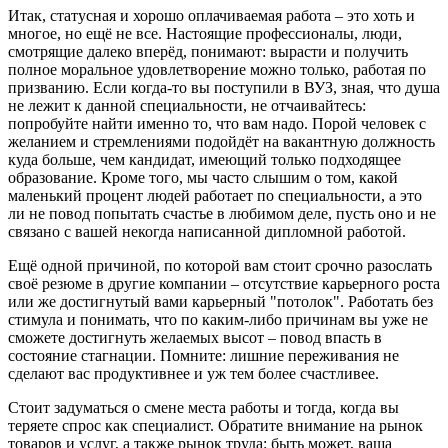
Итак, статусная и хорошо оплачиваемая работа – это хоть и
многое, но ещё не все. Настоящие профессионалы, люди,
смотрящие далеко вперёд, понимают: вырасти и получить
полное моральное удовлетворение можно только, работая по
призванию. Если когда-то вы поступили в ВУЗ, зная, что душа
не лежит к данной специальности, не отчаивайтесь:
попробуйте найти именно то, что вам надо. Порой человек с
желанием и стремлениями подойдёт на вакантную должность
куда больше, чем кандидат, имеющий только подходящее
образование. Кроме того, мы часто слышим о том, какой
маленький процент людей работает по специальности, а это
ли не повод попытать счастье в любимом деле, пусть оно и не
связано с вашей некогда написанной дипломной работой.
Ещё одной причиной, по которой вам стоит срочно разослать
своё резюме в другие компании – отсутствие карьерного роста
или же достигнутый вами карьерный "потолок". Работать без
стимула и понимать, что по каким-либо причинам вы уже не
сможете достигнуть желаемых высот – повод впасть в
состояние стагнации. Помните: лишние переживания не
сделают вас продуктивнее и уж тем более счастливее.
Стоит задуматься о смене места работы и тогда, когда вы
теряете спрос как специалист. Обратите внимание на рынок
товаров и услуг, а также рынок труда: быть может, ваша