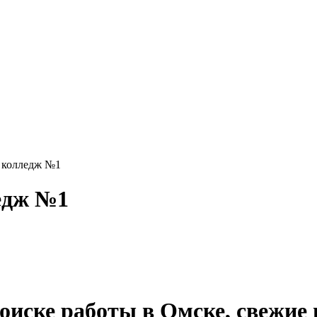
 колледж №1
едж №1
 поиске работы в Омске, свежие