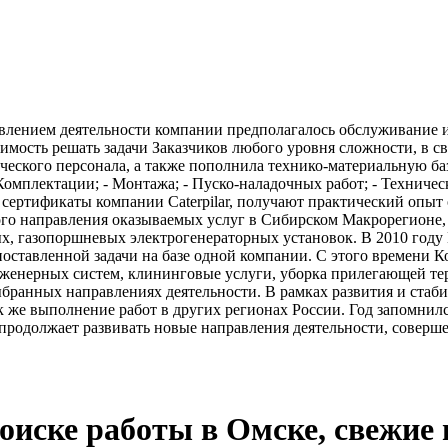
лением деятельности компании предполагалось обслуживание и
имость решать задачи Заказчиков любого уровня сложности, в 
ческого персонала, а также пополнила технико-материальную б
омплектации; - Монтажа; - Пуско-наладочных работ; - Техничес
ертификаты компании Caterpilar, получают практический опыт
го направления оказываемых услуг в Сибирском Макрорегионе, 
х, газопоршневых электрогенераторных установок. В 2010 год
поставленной задачи на базе одной компании. С этого времен
нженерных систем, клининговые услуги, уборка прилегающей тер
ыбранных направлениях деятельности. В рамках развития и стаби
же выполнение работ в других регионах России. Год запомнилс
одолжает развивать новые направления деятельности, соверше
 поиске работы в Омске, свежие