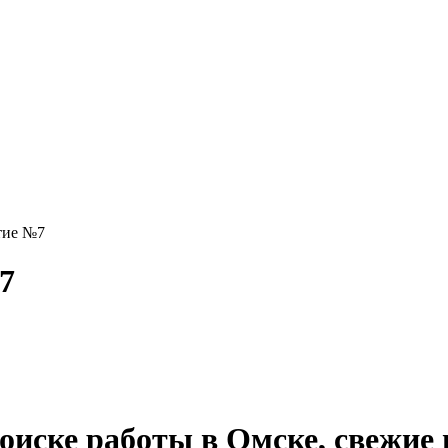
тие №7
7
 поиске работы в Омске, свежие